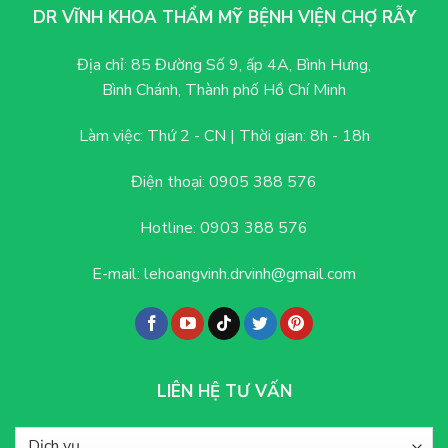
tiêu
DR VĨNH KHOA THẨM MỸ BỆNH VIỆN CHỢ RẪY
chí
quan
trọng
Địa chỉ:
85 Đường Số 9, ấp 4A, Bình Hưng,
để
Bình Chánh, Thành phố Hồ Chí Minh
lựa
chọn
cơ
Làm việc: Thứ 2 - CN |
Thời gian: 8h - 18h
sở
thẩm
mỹ
Điện thoại:
0905 388 576
đáng
tin
Hotline:
0903 388 576
cậy
E-mail:
lehoangvinh.drvinh@gmail.com
LIÊN HỆ TƯ VẤN