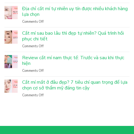
Nâng
mũi
Địa chỉ cắt mí tự nhiên uy tín được nhiều khách hàng
thường
lựa chọn
là
Comments Off
on
gì?
Địa
Giữ
chỉ
Cắt mí sau bao lâu thì đẹp tự nhiên? Quá trình hồi
được
cắt
phục chi tiết
bao
mí
lâu
Comments Off
on
tự
và
Cắt
nhiên
khác
mí
Review cắt mí nam thực tế: Trước và sau khi thực
uy
gì
sau
hiện
tín
nâng
bao
được
mũi
Comments Off
on
lâu
nhiều
cấu
Review
thì
khách
trúc?
cắt
Cắt mí mắt ở đâu đẹp? 7 tiêu chí quan trọng để lựa
đẹp
hàng
mí
chọn cơ sở thẩm mỹ đáng tin cậy
tự
lựa
nam
nhiên?
chọn
Comments Off
on
thực
Quá
Cắt
tế:
trình
mí
Trước
hồi
mắt
và
phục
ở
sau
chi
đâu
khi
tiết
đẹp?
thực
7
hiện