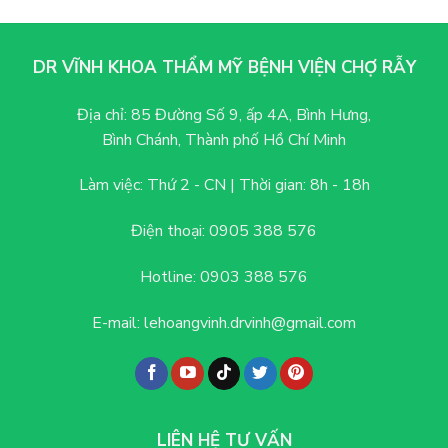
lâu
nhiều
cấu
thì
khách
trúc?
đẹp
hàng
tự
lựa
DR VĨNH KHOA THẨM MỸ BỆNH VIỆN CHỢ RẪY
nhiên?
chọn
Quá
trình
Địa chỉ:
85 Đường Số 9, ấp 4A, Bình Hưng,
hồi
Bình Chánh, Thành phố Hồ Chí Minh
phục
chi
tiết
Làm việc: Thứ 2 - CN |
Thời gian: 8h - 18h
Điện thoại:
0905 388 576
Hotline:
0903 388 576
E-mail:
lehoangvinh.drvinh@gmail.com
LIÊN HỆ TƯ VẤN