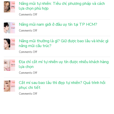
Nâng mũi tự nhiên: Tiêu chí, phương pháp và cách
lựa chọn phù hợp
Comments Off
on
Nâng
mũi
Nâng mũi nam giới ở đâu uy tín tại TP HCM?
tự
Comments Off
on
nhiên:
Nâng
Tiêu
mũi
Nâng mũi thường là gì? Giữ được bao lâu và khác gì
chí,
nam
nâng mũi cấu trúc?
phương
giới
pháp
Comments Off
on
ở
và
Nâng
đâu
cách
mũi
Địa chỉ cắt mí tự nhiên uy tín được nhiều khách hàng
uy
lựa
thường
tín
lựa chọn
chọn
là
tại
phù
Comments Off
on
gì?
TP
hợp
Địa
Giữ
HCM?
chỉ
Cắt mí sau bao lâu thì đẹp tự nhiên? Quá trình hồi
được
cắt
phục chi tiết
bao
mí
lâu
Comments Off
on
tự
và
Cắt
nhiên
khác
mí
uy
gì
sau
tín
nâng
bao
được
mũi