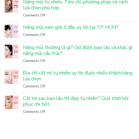
Nâng mũi tự nhiên: Tiêu chí, phương pháp và cách
lựa chọn phù hợp
Comments Off
on
Nâng
mũi
Nâng mũi nam giới ở đâu uy tín tại TP HCM?
tự
Comments Off
on
nhiên:
Nâng
Tiêu
mũi
Nâng mũi thường là gì? Giữ được bao lâu và khác gì
chí,
nam
nâng mũi cấu trúc?
phương
giới
pháp
Comments Off
on
ở
và
Nâng
đâu
cách
mũi
Địa chỉ cắt mí tự nhiên uy tín được nhiều khách hàng
uy
lựa
thường
tín
lựa chọn
chọn
là
tại
phù
Comments Off
on
gì?
TP
hợp
Địa
Giữ
HCM?
chỉ
Cắt mí sau bao lâu thì đẹp tự nhiên? Quá trình hồi
được
cắt
phục chi tiết
bao
mí
lâu
Comments Off
on
tự
và
Cắt
nhiên
khác
mí
uy
gì
sau
tín
nâng
bao
được
mũi
lâu