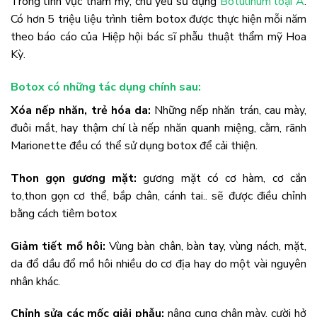
Trong lĩnh vực thẩm mỹ, chủ yếu sử dụng
Botulinum loại A
.
Có hơn 5 triệu liệu trình tiêm botox được thực hiện mỗi năm
theo báo cáo của Hiệp hội bác sĩ phẫu thuật thẩm mỹ Hoa
Kỳ.
Botox có những tác dụng chính sau:
Xóa nếp nhăn, trẻ hóa da:
Những nếp nhăn trán, cau mày,
đuôi mắt, hay thậm chí là nếp nhăn quanh miệng, cằm, rãnh
Marionette đều có thể sử dụng botox để cải thiện.
Thon gọn gương mặt:
gương mặt có cơ hàm, cơ cắn
to,thon gọn cơ thể, bắp chân, cánh tai.. sẽ được điều chỉnh
bằng cách tiêm botox
Giảm tiết mồ hôi:
Vùng bàn chân, bàn tay, vùng nách, mặt,
da đổ dầu đổ mồ hôi nhiều do cơ địa hay do một vài nguyên
nhân khác.
Chỉnh sửa các mốc giải phẫu:
nâng cung chân mày, cười hở