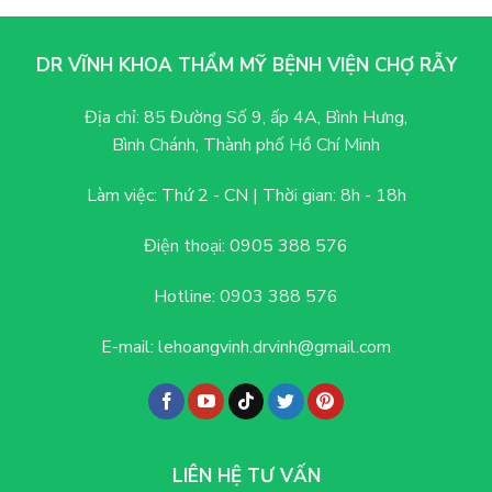
nhiều
cấu
thì
khách
trúc?
đẹp
hàng
tự
lựa
DR VĨNH KHOA THẨM MỸ BỆNH VIỆN CHỢ RẪY
nhiên?
chọn
Quá
trình
Địa chỉ:
85 Đường Số 9, ấp 4A, Bình Hưng,
hồi
Bình Chánh, Thành phố Hồ Chí Minh
phục
chi
tiết
Làm việc: Thứ 2 - CN |
Thời gian: 8h - 18h
Điện thoại:
0905 388 576
Hotline:
0903 388 576
E-mail:
lehoangvinh.drvinh@gmail.com
LIÊN HỆ TƯ VẤN