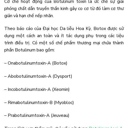
Cơ chế hoạt động của Botulinum toxin là ức chế sự giải
phóng chất dẫn truyền thần kinh gây co cơ từ đó làm cơ thư
giản và hạn chế nếp nhăn.
Theo báo cáo của Đại học Da liễu Hoa Kỳ, Botox được sử
dụng một cách an toàn và ít tác dụng phụ trong các liệu
trình điều trị. Có một số chế phẩm thương mại chứa thành
phần Botulinum bao gồm:
– Onabotulinumtoxin-A (Botox)
– Abobotulinumtoxin-A (Dysport)
– Incobotulinumtoxin-A (Xeomin)
– Rimabotulinumtoxin-B (Myobloc)
– Prabotulinumtoxin-A (Jeuveau)