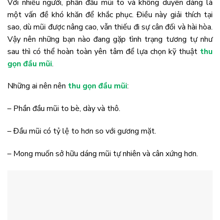
Với nhiều người, phần đầu mũi to và không duyên dáng là
một vấn đề khó khăn để khắc phục. Điều này giải thích tại
sao, dù mũi được nâng cao, vẫn thiếu đi sự cân đối và hài hòa.
Vậy nên những bạn nào đang gặp tình trạng tương tự như
sau thì có thể hoàn toàn yên tâm để lựa chọn kỹ thuật
thu
gọn đầu mũi
.
Những ai nên nên
thu gọn đầu mũi
:
– Phần đầu mũi to bè, dày và thô.
– Đầu mũi có tỷ lệ to hơn so với gương mặt.
– Mong muốn sở hữu dáng mũi tự nhiên và cân xứng hơn.