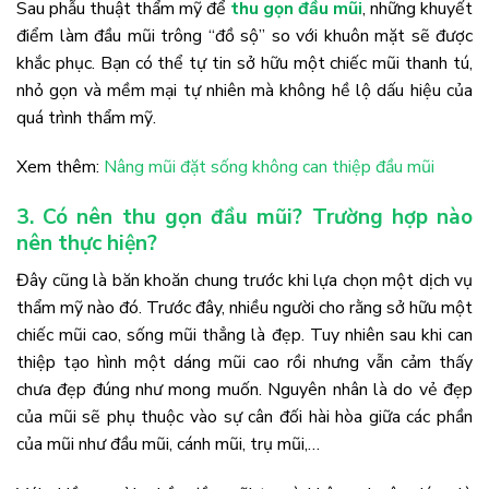
Sau phẫu thuật thẩm mỹ để
thu gọn đầu mũi
, những khuyết
điểm làm đầu mũi trông “đồ sộ” so với khuôn mặt sẽ được
khắc phục. Bạn có thể tự tin sở hữu một chiếc mũi thanh tú,
nhỏ gọn và mềm mại tự nhiên mà không hề lộ dấu hiệu của
quá trình thẩm mỹ.
Xem thêm:
Nâng mũi đặt sống không can thiệp đầu mũi
3. Có nên thu gọn đầu mũi? Trường hợp nào
nên thực hiện?
Đây cũng là băn khoăn chung trước khi lựa chọn một dịch vụ
thẩm mỹ nào đó. Trước đây, nhiều người cho rằng sở hữu một
chiếc mũi cao, sống mũi thẳng là đẹp. Tuy nhiên sau khi can
thiệp tạo hình một dáng mũi cao rồi nhưng vẫn cảm thấy
chưa đẹp đúng như mong muốn. Nguyên nhân là do vẻ đẹp
của mũi sẽ phụ thuộc vào sự cân đối hài hòa giữa các phần
của mũi như đầu mũi, cánh mũi, trụ mũi,…