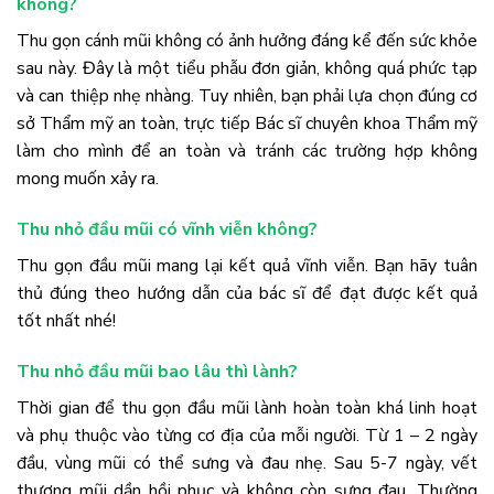
không?
Thu gọn cánh mũi không có ảnh hưởng đáng kể đến sức khỏe
sau này. Đây là một tiểu phẫu đơn giản, không quá phức tạp
và can thiệp nhẹ nhàng. Tuy nhiên, bạn phải lựa chọn đúng cơ
sở Thẩm mỹ an toàn, trực tiếp Bác sĩ chuyên khoa Thẩm mỹ
làm cho mình để an toàn và tránh các trường hợp không
mong muốn xảy ra.
Thu nhỏ đầu mũi có vĩnh viễn không?
Thu gọn đầu mũi mang lại kết quả vĩnh viễn. Bạn hãy tuân
thủ đúng theo hướng dẫn của bác sĩ để đạt được kết quả
tốt nhất nhé!
Thu nhỏ đầu mũi bao lâu thì lành?
Thời gian để thu gọn đầu mũi lành hoàn toàn khá linh hoạt
và phụ thuộc vào từng cơ địa của mỗi người. Từ 1 – 2 ngày
đầu, vùng mũi có thể sưng và đau nhẹ. Sau 5-7 ngày, vết
thương mũi dần hồi phục và không còn sưng đau. Thường