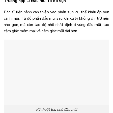
Trường hợp 1: Đầu mũi to do sụn
Bác sĩ tiến hành can thiệp vào phần sụn, cụ thể khâu ép sụn
cánh mũi. Từ đó phần đầu mũi sau khi xử lý không chỉ trở nên
nhỏ gọn, mà còn tạo độ nhô nhất định ở vùng đầu mũi, tạo
cảm giác mềm mại và cảm giác mũi dài hơn.
Kỹ thuật thu nhỏ đầu mũi