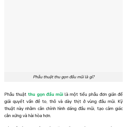
Phẫu thuật thu gọn đầu mũi là gì?
Phẫu thuật
thu gọn đầu mũi
là một tiểu phẫu đơn giản để
giải quyết vấn đề to, thô và dày thịt ở vùng đầu mũi. Kỹ
thuật này nhằm cân chỉnh hình dáng đầu mũi, tạo cảm giác
cân xứng và hài hòa hơn.