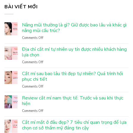
BÀI VIẾT MỚI
Nâng mũi thường là gì? Giữ được bao lâu và khác gì
nâng mũi cấu trúc?
Comments Off
on
Nâng
mũi
Địa chỉ cắt mí tự nhiên uy tín được nhiều khách hàng
thường
lựa chọn
là
Comments Off
on
gì?
Địa
Giữ
chỉ
Cắt mí sau bao lâu thì đẹp tự nhiên? Quá trình hồi
được
cắt
phục chi tiết
bao
mí
lâu
Comments Off
on
tự
và
Cắt
nhiên
khác
mí
Review cắt mí nam thực tế: Trước và sau khi thực
uy
gì
sau
hiện
tín
nâng
bao
được
mũi
Comments Off
on
lâu
nhiều
cấu
Review
thì
khách
trúc?
cắt
Cắt mí mắt ở đâu đẹp? 7 tiêu chí quan trọng để lựa
đẹp
hàng
mí
chọn cơ sở thẩm mỹ đáng tin cậy
tự
lựa
nam
nhiên?
chọn