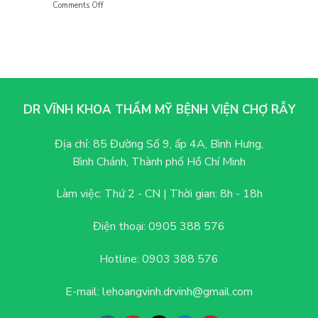
Comments Off
on
thực
Quá
Cắt
tế:
trình
mí
Trước
hồi
mắt
và
phục
ở
sau
chi
đâu
khi
tiết
đẹp?
thực
7
hiện
tiêu
DR VĨNH KHOA THẨM MỸ BỆNH VIỆN CHỢ RẪY
chí
quan
trọng
Địa chỉ:
85 Đường Số 9, ấp 4A, Bình Hưng,
để
Bình Chánh, Thành phố Hồ Chí Minh
lựa
chọn
cơ
Làm việc: Thứ 2 - CN |
Thời gian: 8h - 18h
sở
thẩm
mỹ
Điện thoại:
0905 388 576
đáng
tin
Hotline:
0903 388 576
cậy
E-mail:
lehoangvinh.drvinh@gmail.com